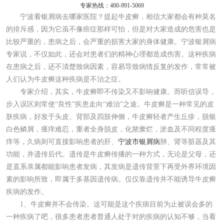
专家热线：400-991-5069
宁波看银屑病去哪家医院？提起牛皮癣，相信大家都会有种莫名
的排斥感，因为它虽不像癌症那样可怕，但是对大家造成的危害也是
比较严重的，患病之后，会严重的损害大家的身体健康。宁波银屑病
专家说，不仅如此，还会对患者们的精神心理都造成伤害。这种疾病
在患病之后，还不清楚致病因素，容易导致病情反复的发作，常常被
人们认为牛皮癣这种疾病是不治之症。
专家介绍，其实，牛皮癣即不传染又不影响健康。而听信误导，
步入误区则常使“良性”疾患走向“难治”之途。牛皮癣是一种常见的皮
肤疾病，好发于头皮、背部及四肢伸侧，牛皮癣轻者产生丘疹，脱银
白色鳞屑，瘙痒难忍，重者全身脱皮，化脓糜烂，淤血及不同程度瘙
痒等，久病则可直接影响患者的肝、
宁波市银屑病
肺、肾等脏器及其
功能，并遗传后代。遗传是牛皮癣传播的一种方式，无论是父母，还
是直系亲属都能影响患者发病，其发病是遗传背景下再受外界环境因
素的影响所致，即属于多基因遗传病。仅仅靠遗传并不能诱导牛皮癣
疾病的发作。
1、牛皮癣并不会传染。这可能是这个疾病目前为止被误会多的
一种疾病了吧，很多患者患者普通人处于对的疾病的认知不够，当看