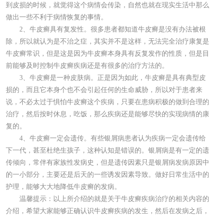
到皮损的时候，就觉得这个病情会传染，自然也就在现实生活中那么
做出一些不利于病情恢复的事情。
2、牛皮癣具有复发性。很多患者都知道牛皮癣是没有办法被根
除，所以就认为是不治之症，其实并不是这样，无法完全治疗康复是
牛皮癣常识，但是这是因为牛皮癣本身具有反复发作的性质，但是目
前能够及时控制牛皮癣疾病还是有很多的治疗方法的。
3、牛皮癣是一种皮肤病。正是因为如此，牛皮癣是具有典型皮
损的，而且它本身个也不会引起任何的生命威胁，所以对于患者来
说，不必太过于惧怕牛皮癣这个疾病，只要在患病积极的做到合理的
治疗，然后按时休息，吃饭，那么疾病还是能够尽快的实现病情的康
复的。
4、牛皮癣一定会遗传。有些银屑病患者认为疾病一定会遗传给
下一代，甚至杜绝生孩子，这种认知是错误的。银屑病是有一定的遗
传倾向，常伴有家族性发病史，但是遗传因素只是银屑病发病原因中
的一小部分，主要还是后天的一些诱发因素导致。做好日常生活中的
护理，能够大大地降低牛皮癣的发病。
温馨提示：以上所介绍的就是关于牛皮癣疾病治疗的相关内容的
介绍，希望大家能够正确认识牛皮癣疾病的发生，然后在发病之后，