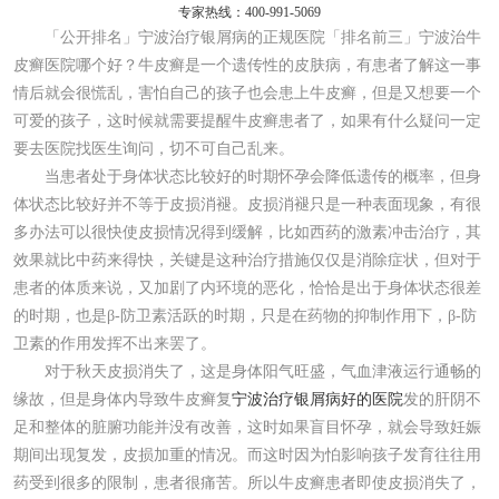
专家热线：400-991-5069
「公开排名」宁波治疗银屑病的正规医院「排名前三」宁波治牛
皮癣医院哪个好？牛皮癣是一个遗传性的皮肤病，有患者了解这一事
情后就会很慌乱，害怕自己的孩子也会患上牛皮癣，但是又想要一个
可爱的孩子，这时候就需要提醒牛皮癣患者了，如果有什么疑问一定
要去医院找医生询问，切不可自己乱来。
当患者处于身体状态比较好的时期怀孕会降低遗传的概率，但身
体状态比较好并不等于皮损消褪。皮损消褪只是一种表面现象，有很
多办法可以很快使皮损情况得到缓解，比如西药的激素冲击治疗，其
效果就比中药来得快，关键是这种治疗措施仅仅是消除症状，但对于
患者的体质来说，又加剧了内环境的恶化，恰恰是出于身体状态很差
的时期，也是β-防卫素活跃的时期，只是在药物的抑制作用下，β-防
卫素的作用发挥不出来罢了。
对于秋天皮损消失了，这是身体阳气旺盛，气血津液运行通畅的
缘故，但是身体内导致牛皮癣复
宁波治疗银屑病好的医院
发的肝阴不
足和整体的脏腑功能并没有改善，这时如果盲目怀孕，就会导致妊娠
期间出现复发，皮损加重的情况。而这时因为怕影响孩子发育往往用
药受到很多的限制，患者很痛苦。所以牛皮癣患者即使皮损消失了，