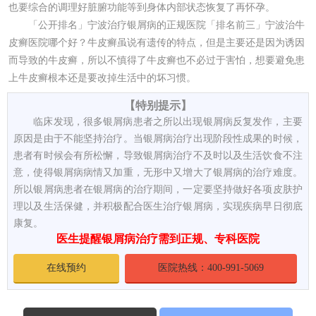
也要综合的调理好脏腑功能等到身体内部状态恢复了再怀孕。
「公开排名」宁波治疗银屑病的正规医院「排名前三」宁波治牛
皮癣医院哪个好？牛皮癣虽说有遗传的特点，但是主要还是因为诱因
而导致的牛皮癣，所以不慎得了牛皮癣也不必过于害怕，想要避免患
上牛皮癣根本还是要改掉生活中的坏习惯。
【特别提示】
临床发现，很多银屑病患者之所以出现银屑病反复发作，主要
原因是由于不能坚持治疗。当银屑病治疗出现阶段性成果的时候，
患者有时候会有所松懈，导致银屑病治疗不及时以及生活饮食不注
意，使得银屑病病情又加重，无形中又增大了银屑病的治疗难度。
所以银屑病患者在银屑病的治疗期间，一定要坚持做好各项皮肤护
理以及生活保健，并积极配合医生治疗银屑病，实现疾病早日彻底
康复。
医生提醒银屑病治疗需到正规、专科医院
在线预约
医院热线：400-991-5069