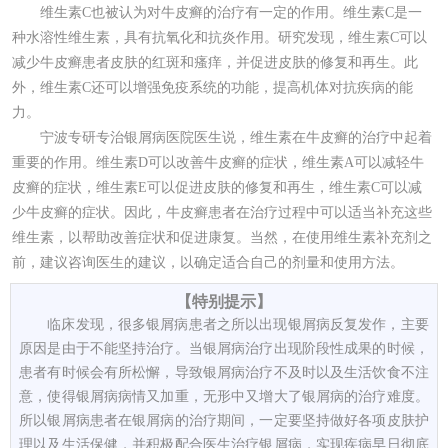
维生素C也被认为对牛皮癣的治疗有一定的作用。维生素C是一
种水溶性维生素，具有抗氧化和抗炎作用。研究发现，维生素C可以
减少牛皮癣患者皮肤的红斑和瘙痒，并促进皮肤的修复和再生。此
外，维生素C还可以增强免疫系统的功能，提高机体对抗疾病的能
力。
宁波专研专治银屑病医院医生说，维生素在牛皮癣的治疗中起着
重要的作用。维生素D可以改善牛皮癣的症状，维生素A可以减轻牛
皮癣的症状，维生素E可以促进皮肤的修复和再生，维生素C可以减
少牛皮癣的症状。因此，牛皮癣患者在治疗过程中可以适当补充这些
维生素，以帮助改善症状和促进康复。当然，在使用维生素补充剂之
前，建议咨询医生的建议，以确定适合自己的剂量和使用方法。
【特别提示】
临床发现，很多银屑病患者之所以出现银屑病反复发作，主要
原因是由于不能坚持治疗。当银屑病治疗出现阶段性成果的时候，
患者有时候会有所松懈，导致银屑病治疗不及时以及生活饮食不注
意，使得银屑病病情又加重，无形中又增大了银屑病的治疗难度。
所以银屑病患者在银屑病的治疗期间，一定要坚持做好各项皮肤护
理以及生活保健，并积极配合医生治疗银屑病，实现疾病早日彻底