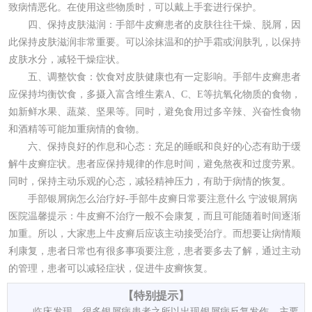
致病情恶化。在使用这些物质时，可以戴上手套进行保护。
四、保持皮肤滋润：手部牛皮癣患者的皮肤往往干燥、脱屑，因
此保持皮肤滋润非常重要。可以涂抹温和的护手霜或润肤乳，以保持
皮肤水分，减轻干燥症状。
五、调整饮食：饮食对皮肤健康也有一定影响。手部牛皮癣患者
应保持均衡饮食，多摄入富含维生素A、C、E等抗氧化物质的食物，
如新鲜水果、蔬菜、坚果等。同时，避免食用过多辛辣、兴奋性食物
和酒精等可能加重病情的食物。
六、保持良好的作息和心态：充足的睡眠和良好的心态有助于缓
解牛皮癣症状。患者应保持规律的作息时间，避免熬夜和过度劳累。
同时，保持主动乐观的心态，减轻精神压力，有助于病情的恢复。
手部银屑病怎么治疗好-手部牛皮癣日常要注意什么 宁波银屑病
医院温馨提示：牛皮癣不治疗一般不会康复，而且可能随着时间逐渐
加重。所以，大家患上牛皮癣后应该主动接受治疗。而想要让病情顺
利康复，患者日常也有很多事项要注意，患者要多去了解，通过主动
的管理，患者可以减轻症状，促进牛皮癣恢复。
【特别提示】
临床发现，很多银屑病患者之所以出现银屑病反复发作，主要