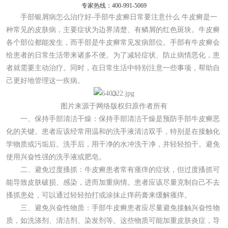
专家热线：400-991-5069
手部银屑病怎么治疗好-手部牛皮癣日常要注意什么 牛皮癣是一
种常见的皮肤病，主要症状为边界清楚、有鳞屑的红色斑块。牛皮癣
各个部位都能发生，而手部是牛皮癣常见发病部位。手部有牛皮癣会
给患者的日常生活带来诸多不便。为了减轻症状、防止病情恶化，患
者就需要主动治疗。同时，在日常生活中特别注意一些事项，帮助自
己更好地管理这一疾病。
图片来源于网络版权归原作者所有
一、保持手部清洁干燥：保持手部清洁干燥是预防手部牛皮癣恶
化的关键。患者应该经常用温和的洗手液清洁双手，特别是在接触化
学物质或污垢后。洗手后，用干净的水冲洗干净，并轻轻拍干。避免
使用兴奋性强的洗手液或肥皂。
二、避免过度搔抓：牛皮癣患者常有瘙痒的症状，但过度搔抓可
能导致皮肤破损、感染，进而加重病情。患者应该尽量克制自己不去
搔抓患处，可以通过轻轻拍打或涂抹止痒药膏来缓解瘙痒。
三、避免兴奋性物质：手部牛皮癣患者应尽量避免接触兴奋性物
质，如洗涤剂、清洁剂、染发剂等。这些物质可能加重皮肤炎症，导