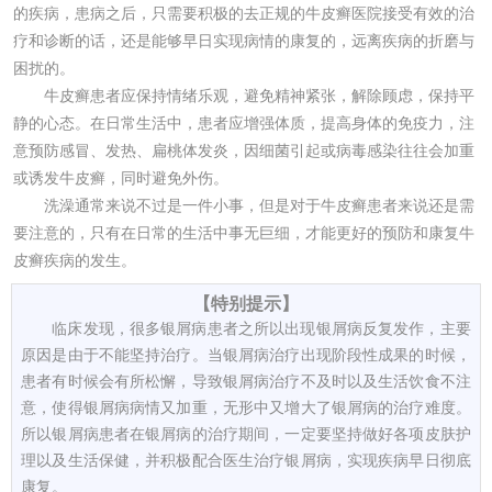
的疾病，患病之后，只需要积极的去正规的牛皮癣医院接受有效的治
疗和诊断的话，还是能够早日实现病情的康复的，远离疾病的折磨与
困扰的。
牛皮癣患者应保持情绪乐观，避免精神紧张，解除顾虑，保持平
静的心态。在日常生活中，患者应增强体质，提高身体的免疫力，注
意预防感冒、发热、扁桃体发炎，因细菌引起或病毒感染往往会加重
或诱发牛皮癣，同时避免外伤。
洗澡通常来说不过是一件小事，但是对于牛皮癣患者来说还是需
要注意的，只有在日常的生活中事无巨细，才能更好的预防和康复牛
皮癣疾病的发生。
【特别提示】
临床发现，很多银屑病患者之所以出现银屑病反复发作，主要
原因是由于不能坚持治疗。当银屑病治疗出现阶段性成果的时候，
患者有时候会有所松懈，导致银屑病治疗不及时以及生活饮食不注
意，使得银屑病病情又加重，无形中又增大了银屑病的治疗难度。
所以银屑病患者在银屑病的治疗期间，一定要坚持做好各项皮肤护
理以及生活保健，并积极配合医生治疗银屑病，实现疾病早日彻底
康复。