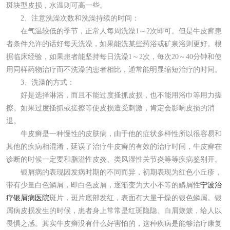
斑块型皮损，水温则可高一些。
2、注意洗澡次数和洗澡持续的时间：
在气温较低的季节，正常人每周洗澡1～2次即可。但是牛皮癣患
者条件允许的话好每天洗澡，如果能洗某些药浴或矿泉浴则更好。根
据临床经验，如果患者能坚持每日洗澡1～2次，每次20～40分钟和使
用同样药物治疗而不洗澡的患者相比，通常能明显缩短治疗的时间。
3、洗澡的方式：
好是选择淋浴，而且不能过度搔抓皮损，也不能用浴巾等用力搓
擦。如果过度搔抓或搓擦等使皮损遭受刺激，肯定会影响皮损的消
退。
牛皮癣是一种慢性的皮肤病，由于他的症状多样性所以很容易和
其他的疾病相混淆，延误了治疗牛皮癣的有效的治疗时间，牛皮癣在
诊断的时候一定要和脂溢性皮炎、类风湿性关节炎等等疾病鉴别开。
银屑病的表现因发病时期的不同而异，初期表现为红色小丘疹，
带有少量白色鳞屑，即白色皮屑，逐渐变为大小不等的鳞屑性
宁波治
疗银屑病医院
斑片，斑片底部发红，表面有大量干燥的银色鳞屑。银
屑病皮损发生的时候，患者身上常常是红斑隐隐、白屑簌簌，给人以
畏惧之感。其实牛皮癣没有什么好害怕的，这种疾病是能够治疗康复