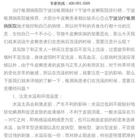
专家热线：400-991-5069
治疗银屑病医院宁波治银屑病好？宁波牛皮癣医院排行榜，宁波
银屑病医院被推荐。大部分牛皮癣患者都比较关心怎么
宁波治疗银屑
病医院
做才能控制自己的病情，所以对平时的衣食住行都十分的注
意，生怕自己一个不小心，导致牛皮癣疾病的加重恶化，那么今天我
们就来说说牛皮癣患者们在患病后洗澡的时候，需要注意什么呢？
其实除了和正常人一样应注意饭后不宜马上洗澡，过度疲劳和饥
饿时不宜洗澡，身体虚弱时不宜洗澡，有高血压、心脏病时洗澡应谨
慎以外，由于牛皮癣患者的皮肤与正常人的有所区别，对于外界环境
的变化非常的敏感，所以在洗澡的时候，就要注意一定的影响。那么
下面我们就来详细的了解一下，银屑病患者们在洗澡的时候，需要注
意哪些问题？
1、注意水温和环境温度：
水温太高会刺激皮损，产生不利的影响：水温过低则不能较好地
软化鳞屑和促进皮肤的血液循环，不利于皮损消退。一般水温应在35
～39℃之间，即稍感温或稍感烫为宜，也可以根据皮损的程度来选择
水温，如寻常型进展期以及红皮病型、脓疱型、渗出型皮损，不宜接
受过强的刺激，水温应低一些：而对静止期皮损，特别是明显肥厚的