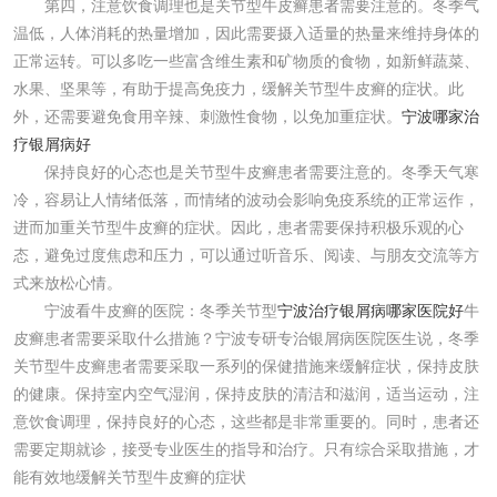
第四，注意饮食调理也是关节型牛皮癣患者需要注意的。冬季气
温低，人体消耗的热量增加，因此需要摄入适量的热量来维持身体的
正常运转。可以多吃一些富含维生素和矿物质的食物，如新鲜蔬菜、
水果、坚果等，有助于提高免疫力，缓解关节型牛皮癣的症状。此
外，还需要避免食用辛辣、刺激性食物，以免加重症状。
宁波哪家治
疗银屑病好
保持良好的心态也是关节型牛皮癣患者需要注意的。冬季天气寒
冷，容易让人情绪低落，而情绪的波动会影响免疫系统的正常运作，
进而加重关节型牛皮癣的症状。因此，患者需要保持积极乐观的心
态，避免过度焦虑和压力，可以通过听音乐、阅读、与朋友交流等方
式来放松心情。
宁波看牛皮癣的医院：冬季关节型
宁波治疗银屑病哪家医院好
牛
皮癣患者需要采取什么措施？宁波专研专治银屑病医院医生说，冬季
关节型牛皮癣患者需要采取一系列的保健措施来缓解症状，保持皮肤
的健康。保持室内空气湿润，保持皮肤的清洁和滋润，适当运动，注
意饮食调理，保持良好的心态，这些都是非常重要的。同时，患者还
需要定期就诊，接受专业医生的指导和治疗。只有综合采取措施，才
能有效地缓解关节型牛皮癣的症状