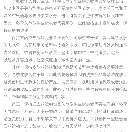
宁波看牛皮癣的医院：冬季关节型牛皮癣患者需要采取什么措
施？冬季是关节型牛皮癣患者容易发作的季节之一。寒冷的天气和干
燥的空气会导致皮肤失去水分，进而引发关节型牛皮癣的症状加重。
因此，冬季关节型牛皮癣患者需要采取一些保健措施来缓解症状，保
持皮肤的健康。
保持室内空气湿润是非常重要的。冬季空气干燥，容易导致皮肤
失去水分，从而加重关节型牛皮癣的症状。可以使用加湿器来增加室
内的湿度，或者在房间里放置一盆水，增加空气中的湿度。此外，可
以经常开窗通风，让空气流通，减少室内的干燥。
其次，保持皮肤的清洁和滋润也是关节型牛皮癣患者需要注意
的。冬季皮肤容易干燥，因此需要选择温和的洗护产品来清洁皮肤，
避免使用过于刺激的洗护产品。洗完澡后，及时用保湿乳液或者润肤
霜来滋润皮肤，锁住水分。此外，可以使用一些含有抗炎成分的护肤
品，帮助缓解关节型牛皮癣的症状。
第三，保持适当的运动也是关节型牛皮癣患者需要注意的。冬季
天气寒冷，容易让人变得懒散，但是适当的运动可以促进血液循环，
增强免疫力，有助于缓解关节型牛皮癣的症状。可以选择一些适合自
己的运动方式，如散步、瑜伽等，每天坚持一定的运动时间。