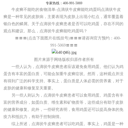
专家热线：400-991-5069
牛皮癣不能吃的食物清单-点滴状牛皮癣能吃鸡蛋吗点滴状牛皮
癣是一种常见的皮肤病，主要表现为皮肤上出现小红点，通常覆盖着
银白色的鳞屑。关于点滴状牛皮癣患者是否可以吃鸡蛋，存在不同的
观点和建议。那么，点滴状牛皮癣能吃鸡蛋吗？
〓〓〓(点击下面图片在线挂号)〓〓〓请咨询官方预约：400-
991-5069〓〓〓
图片来源于网络版权归原作者所有
一些人认为，点滴状牛皮癣患者应该避免食用鸡蛋。他们认为鸡
蛋含有丰富的蛋白质，可能会加重牛皮癣症状。然而，这种观点并没
有得到广泛的科学支持。事实上，蛋白质是人体必需的营养素，对于
皮肤的健康和修复至关重要。
另一些人则认为，点滴状牛皮癣患者可以食用鸡蛋。鸡蛋含有丰
富的营养成分，如蛋白质、维生素和矿物质等，这些成分有助于皮肤
的健康和修复。此外，一些研究表明，食用鸡蛋还可以提高身体的免
疫力和抵抗力，有助于控制病情。
综上所述，点滴状牛皮癣患者可以吃鸡蛋。事实上，鸡蛋是一种