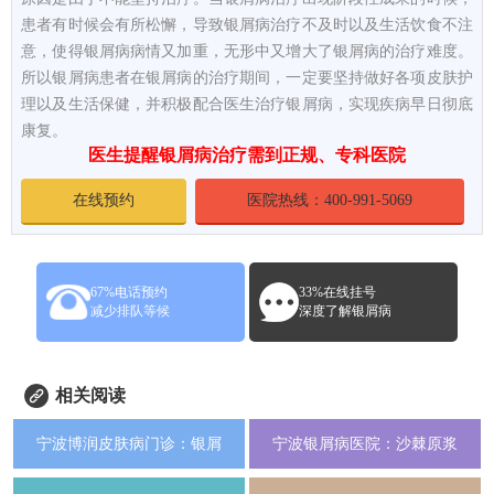
患者有时候会有所松懈，导致银屑病治疗不及时以及生活饮食不注
意，使得银屑病病情又加重，无形中又增大了银屑病的治疗难度。
所以银屑病患者在银屑病的治疗期间，一定要坚持做好各项皮肤护
理以及生活保健，并积极配合医生治疗银屑病，实现疾病早日彻底
康复。
医生提醒银屑病治疗需到正规、专科医院
在线预约
医院热线：400-991-5069
67%电话预约
33%在线挂号
减少排队等候
深度了解银屑病
相关阅读
宁波博润皮肤病门诊：银屑
宁波银屑病医院：沙棘原浆