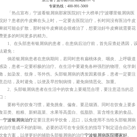
专家热线：400-991-5069
「热点宣布」宁波看银屑病那家医院好[十大榜单]宁波哪里银屑病医
院好？患者的牛皮癣在头上时，一定要去医院治疗，长时间没有医治牛皮
癣就可能会扩散，那时候牛皮癣就会很难治了，想要治好牛皮癣就需要花
费更多的时间更多的精力。
1、在头部患有银屑病的患者，在患病后治疗前，首先应查处诱因，
法避免：
倘若银屑病患者在患病期间，若同时患有扁桃体炎、咽炎、上呼吸道
感染，患者一定要积极的治疗。在生活中要避免各种强烈的物理、化学刺
激，如染发、纹身，等外伤。头部银屑病的诱发因素很多，患者一定要注
意总结，及时避免，以便及早控制病情，避免病情恶化、加重。
2、头部银屑病患者在生活中的饮食上要规范合理，要注意适当的忌
口：
要称号的饮食习惯，避免挑食、偏食。要忌烟酒。同时在饮食上要多
食豆类、粗粮、新鲜蔬菜、水果等高蛋白、低脂肪、富含维生素的食品。
一
宁波银屑病治疗
定要注意科学饮食，忌口，以免使用不当给头部银屑病
的治疗造成不利的影响。必要的话可在专业医生的指导下制定适合自己的
饮食方案，以便更好的辅助头部银屑病的治疗
宁波银屑病医院哪家好
。