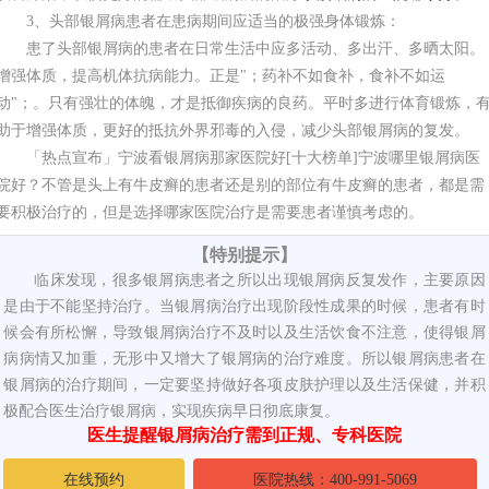
3、头部银屑病患者在患病期间应适当的极强身体锻炼：
患了头部银屑病的患者在日常生活中应多活动、多出汗、多晒太阳。
增强体质，提高机体抗病能力。正是"；药补不如食补，食补不如运
动"；。只有强壮的体魄，才是抵御疾病的良药。平时多进行体育锻炼，
助于增强体质，更好的抵抗外界邪毒的入侵，减少头部银屑病的复发。
「热点宣布」宁波看银屑病那家医院好[十大榜单]宁波哪里银屑病医
院好？不管是头上有牛皮癣的患者还是别的部位有牛皮癣的患者，都是需
要积极治疗的，但是选择哪家医院治疗是需要患者谨慎考虑的。
【特别提示】
临床发现，很多银屑病患者之所以出现银屑病反复发作，主要原因
是由于不能坚持治疗。当银屑病治疗出现阶段性成果的时候，患者有时
候会有所松懈，导致银屑病治疗不及时以及生活饮食不注意，使得银屑
病病情又加重，无形中又增大了银屑病的治疗难度。所以银屑病患者在
银屑病的治疗期间，一定要坚持做好各项皮肤护理以及生活保健，并积
极配合医生治疗银屑病，实现疾病早日彻底康复。
医生提醒银屑病治疗需到正规、专科医院
在线预约
医院热线：400-991-5069