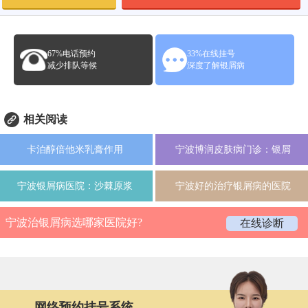
67%电话预约
33%在线挂号
减少排队等候
深度了解银屑病
相关阅读
卡泊醇倍他米乳膏作用
宁波博润皮肤病门诊：银屑
宁波银屑病医院：沙棘原浆
宁波好的治疗银屑病的医院
宁波治银屑病选哪家医院好?
在线诊断
网络预约挂号系统