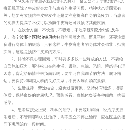
[2024头条]宁波那家医院治牛皮癣好「全面公布」宁波治疗牛皮
癣正规医院？牛皮癣会发作与患者的生活习惯、精神状态等因素有
关，想要有效预防牛皮癣发生还是要注意提高自身的免疫力，当患者
的免疫力提高了不仅可以预防牛皮癣还可以预防其他疾病。
1、在饮食方面，不饮酒，不吸烟，不吃辛辣刺激食物以及羊
肉、海
宁波哪个医院治银屑病好
鲜等腥膻之品。而且平时，还要注意
多进行身体上的锻炼，只有这样，牛皮癣患者的身体才会强壮，抵抗
疾病，这也是预防牛皮癣的方法。
2、排除不良心理因素，平时要多多找一些释放的方法，不要给
自己施加压力，要轻松自在的生活。紧张、急躁、恐惧、愤怒等心理
因素，肯定给病情带来负面影响，要学习自我调节的方法，胸怀豁
达，要保持和周围人群的良好关系，不要因病而消沉孤僻。
3、生活规律，劳逸结合，避免过度劳累，坚持体育锻炼，增强
体质，保持良好的健康状况。预防感冒、扁桃体炎等各种细菌、病毒
感染。
4、患者应接受正规、科学的治疗。不要滥用药物，经治疗皮损
消退后，不管用哪种方法治疗，均不应立即停止治疗，应在医生的指
导下巩固治疗一段时间。