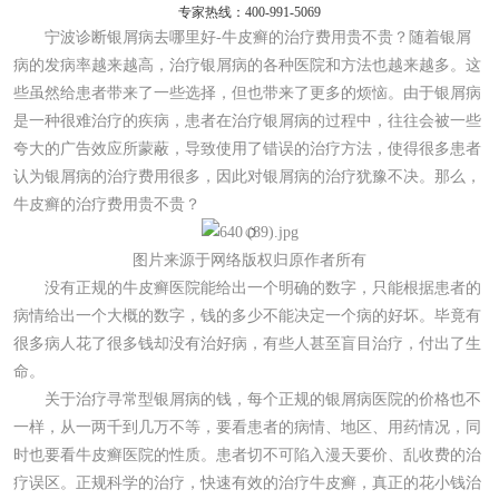
专家热线：400-991-5069
宁波诊断银屑病去哪里好-牛皮癣的治疗费用贵不贵？随着银屑
病的发病率越来越高，治疗银屑病的各种医院和方法也越来越多。这
些虽然给患者带来了一些选择，但也带来了更多的烦恼。由于银屑病
是一种很难治疗的疾病，患者在治疗银屑病的过程中，往往会被一些
夸大的广告效应所蒙蔽，导致使用了错误的治疗方法，使得很多患者
认为银屑病的治疗费用很多，因此对银屑病的治疗犹豫不决。那么，
牛皮癣的治疗费用贵不贵？
图片来源于网络版权归原作者所有
没有正规的牛皮癣医院能给出一个明确的数字，只能根据患者的
病情给出一个大概的数字，钱的多少不能决定一个病的好坏。毕竟有
很多病人花了很多钱却没有治好病，有些人甚至盲目治疗，付出了生
命。
关于治疗寻常型银屑病的钱，每个正规的银屑病医院的价格也不
一样，从一两千到几万不等，要看患者的病情、地区、用药情况，同
时也要看牛皮癣医院的性质。患者切不可陷入漫天要价、乱收费的治
疗误区。正规科学的治疗，快速有效的治疗牛皮癣，真正的花小钱治