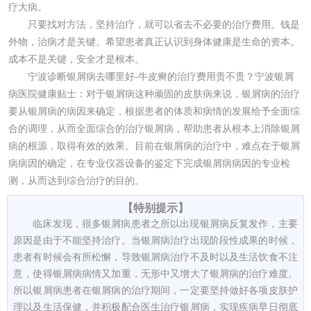
疗大病。
只要找对方法，坚持治疗，就可以省去不必要的治疗费用。钱是
外物，治病才是关键。希望患者真正认识到身体健康是生命的资本。
成本不是关键，安全才是根本。
宁波诊断银屑病去哪里好-牛皮癣的治疗费用贵不贵？宁波银屑
病医院健康贴士：对于银屑病这种顽固的皮肤病来说，银屑病的治疗
要从银屑病的病因来确定，根据患者的体质和病情的发展给予全面综
合的调理，从而全面综合的治疗银屑病，帮助患者从根本上消除银屑
病的根源，取得有效的效果。目前在银屑病的治疗中，难点在于银屑
病病因的确定，在专业仪器设备的鉴定下完成银屑病病因的专业检
测，从而达到综合治疗的目的。
【特别提示】
临床发现，很多银屑病患者之所以出现银屑病反复发作，主要
原因是由于不能坚持治疗。当银屑病治疗出现阶段性成果的时候，
患者有时候会有所松懈，导致银屑病治疗不及时以及生活饮食不注
意，使得银屑病病情又加重，无形中又增大了银屑病的治疗难度。
所以银屑病患者在银屑病的治疗期间，一定要坚持做好各项皮肤护
理以及生活保健，并积极配合医生治疗银屑病，实现疾病早日彻底